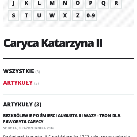
J
K
L
M
N
O
P
Q
R
S
T
U
W
X
Z
0-9
Caryca Katarzyna II
WSZYSTKIE
(3)
ARTYKUŁY
(3)
ARTYKUŁY (3)
​BEZKRÓLEWIE PO ŚMIERCI AUGUSTA III WAZY - TRON DLA
FAWORYTA CARYCY
SOBOTA, 8 PAŹDZIERNIKA 2016
Po śmierci Augusta III 5 października 1763 roku rozpoczęło się