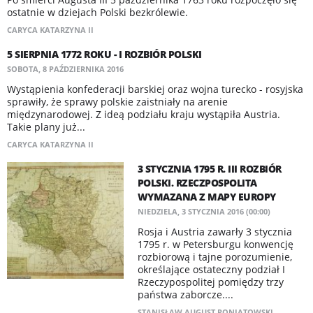
ostatnie w dziejach Polski bezkrólewie.
CARYCA KATARZYNA II
5 SIERPNIA 1772 ROKU - I ROZBIÓR POLSKI
SOBOTA, 8 PAŹDZIERNIKA 2016
Wystąpienia konfederacji barskiej oraz wojna turecko - rosyjska
sprawiły, że sprawy polskie zaistniały na arenie
międzynarodowej. Z ideą podziału kraju wystąpiła Austria.
Takie plany już...
CARYCA KATARZYNA II
3 STYCZNIA 1795 R. III ROZBIÓR
POLSKI. RZECZPOSPOLITA
WYMAZANA Z MAPY EUROPY
NIEDZIELA, 3 STYCZNIA 2016 (00:00)
Rosja i Austria zawarły 3 stycznia
1795 r. w Petersburgu konwencję
rozbiorową i tajne porozumienie,
określające ostateczny podział I
Rzeczypospolitej pomiędzy trzy
państwa zaborcze....
STANISŁAW AUGUST PONIATOWSKI
,