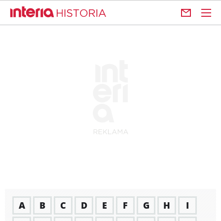
A
B
C
D
E
F
G
H
I