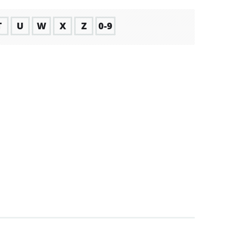
T
U
W
X
Z
0-9