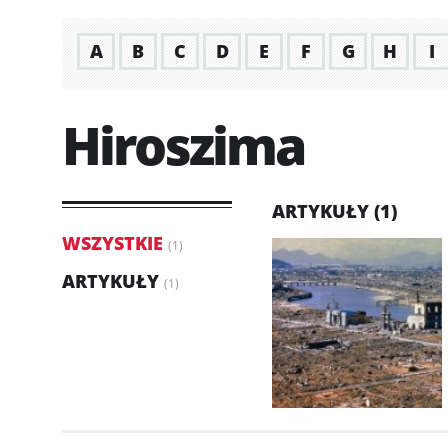
A
B
C
D
E
F
G
H
I
Hiroszima
ARTYKUŁY (1)
WSZYSTKIE
(1)
ARTYKUŁY
(1)