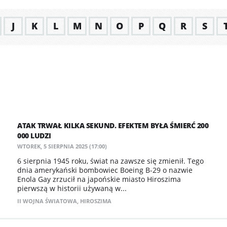
J
K
L
M
N
O
P
Q
R
S
ATAK TRWAŁ KILKA SEKUND. EFEKTEM BYŁA ŚMIERĆ 200
000 LUDZI
WTOREK, 5 SIERPNIA 2025 (17:00)
6 sierpnia 1945 roku, świat na zawsze się zmienił. Tego
dnia amerykański bombowiec Boeing B-29 o nazwie
Enola Gay zrzucił na japońskie miasto Hiroszima
pierwszą w historii używaną w...
II WOJNA ŚWIATOWA
,
HIROSZIMA