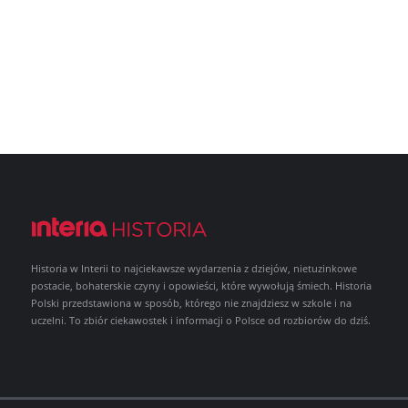
Historia w Interii to najciekawsze wydarzenia z dziejów, nietuzinkowe
postacie, bohaterskie czyny i opowieści, które wywołują śmiech. Historia
Polski przedstawiona w sposób, którego nie znajdziesz w szkole i na
uczelni. To zbiór ciekawostek i informacji o Polsce od rozbiorów do dziś.