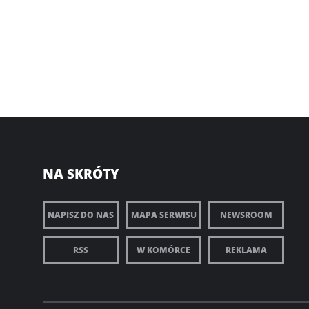
NA SKRÓTY
NAPISZ DO NAS
MAPA SERWISU
NEWSROOM
RSS
W KOMÓRCE
REKLAMA