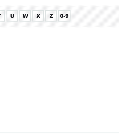
T
U
W
X
Z
0-9