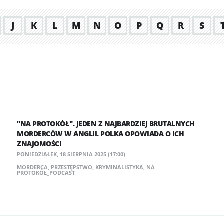
J
K
L
M
N
O
P
Q
R
S
"NA PROTOKÓŁ". JEDEN Z NAJBARDZIEJ BRUTALNYCH
MORDERCÓW W ANGLII. POLKA OPOWIADA O ICH
ZNAJOMOŚCI
PONIEDZIAŁEK, 18 SIERPNIA 2025 (17:00)
MORDERCA
,
PRZESTĘPSTWO
,
KRYMINALISTYKA
,
NA
PROTOKÓŁ_PODCAST