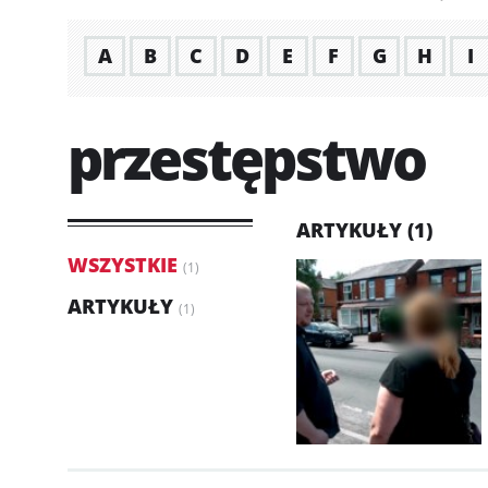
A
B
C
D
E
F
G
H
I
przestępstwo
ARTYKUŁY (1)
WSZYSTKIE
(1)
ARTYKUŁY
(1)