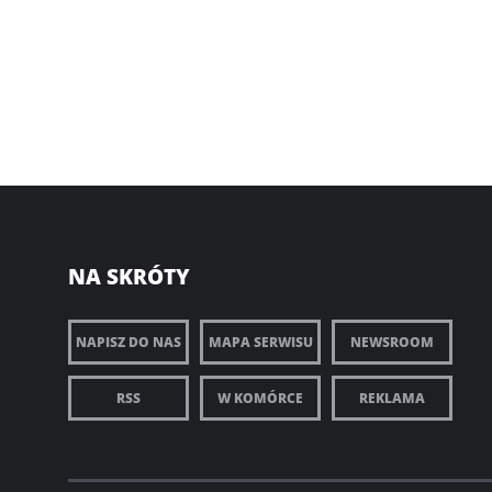
NA SKRÓTY
NAPISZ DO NAS
MAPA SERWISU
NEWSROOM
RSS
W KOMÓRCE
REKLAMA