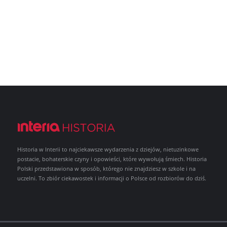
Historia w Interii to najciekawsze wydarzenia z dziejów, nietuzinkowe
postacie, bohaterskie czyny i opowieści, które wywołują śmiech. Historia
Polski przedstawiona w sposób, którego nie znajdziesz w szkole i na
uczelni. To zbiór ciekawostek i informacji o Polsce od rozbiorów do dziś.