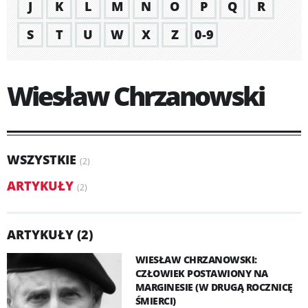
J
K
L
M
N
O
P
Q
R
S
T
U
W
X
Z
0-9
Wiesław Chrzanowski
WSZYSTKIE
(2)
ARTYKUŁY
(2)
ARTYKUŁY (2)
WIESŁAW CHRZANOWSKI:
CZŁOWIEK POSTAWIONY NA
MARGINESIE (W DRUGĄ ROCZNICĘ
ŚMIERCI)