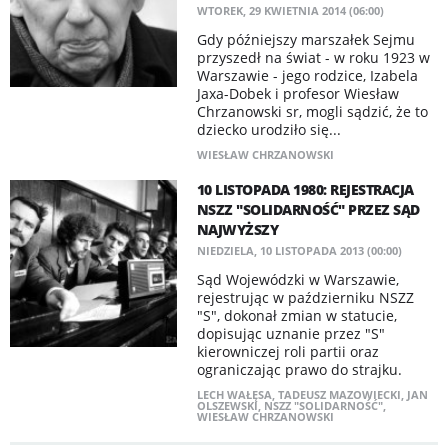
WTOREK, 29 KWIETNIA 2014 (06:00)
Gdy późniejszy marszałek Sejmu
przyszedł na świat - w roku 1923 w
Warszawie - jego rodzice, Izabela
Jaxa-Dobek i profesor Wiesław
Chrzanowski sr, mogli sądzić, że to
dziecko urodziło się...
WIESŁAW CHRZANOWSKI
​10 LISTOPADA 1980: REJESTRACJA
NSZZ "SOLIDARNOŚĆ" PRZEZ SĄD
NAJWYŻSZY
NIEDZIELA, 10 LISTOPADA 2013 (00:00)
Sąd Wojewódzki w Warszawie,
rejestrując w październiku NSZZ
"S", dokonał zmian w statucie,
dopisując uznanie przez "S"
kierowniczej roli partii oraz
ograniczając prawo do strajku.
LECH WAŁĘSA
,
TADEUSZ MAZOWIECKI
,
JAN
OLSZEWSKI
,
NSZZ "SOLIDARNOŚĆ"
,
WIESŁAW CHRZANOWSKI