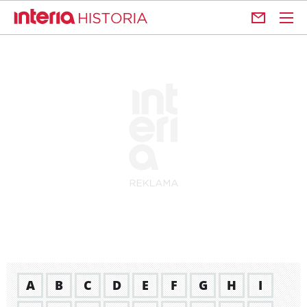
A
B
C
D
E
F
G
H
I