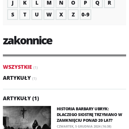
J
K
L
M
N
O
P
Q
R
S
T
U
W
X
Z
0-9
zakonnice
WSZYSTKIE
(1)
ARTYKUŁY
(1)
ARTYKUŁY (1)
HISTORIA BARBARY UBRYK:
DLACZEGO SIOSTRĘ TRZYMANO W
ZAMKNIĘCIU PONAD 20 LAT?
CZWARTEK, 5 GRUDNIA 2024 (16:38)