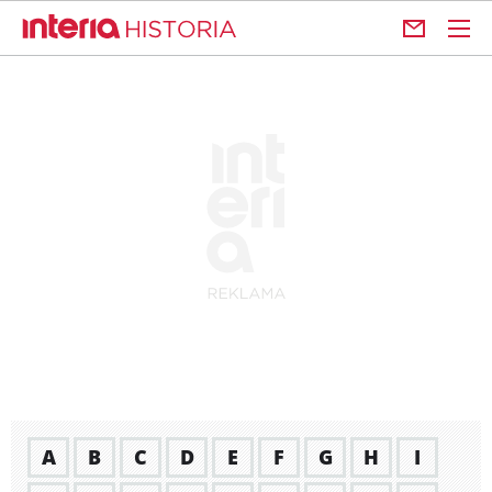
A
B
C
D
E
F
G
H
I