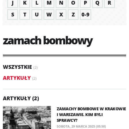
J
K
L
M
N
O
P
Q
R
S
T
U
W
X
Z
0-9
zamach bombowy
WSZYSTKIE
(2)
ARTYKUŁY
(2)
ARTYKUŁY (2)
ZAMACHY BOMBOWE W KRAKOWIE
I WARSZAWIE. KIM BYLI
SPRAWCY?
SOBOTA, 29 MARCA 2025 (05:50)