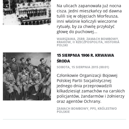
Na ulicach zapanowała już nocna
cisza. Jedni mieszkańcy od dawna
tulili się w objęciach Morfeusza,
inni właśnie kończyli wieczorne
rytuały, by za chwilę przyłożyć
głowę do puchowej...
WARSZAWA
,
ZSRR
,
ZAMACH BOMBOWY
,
KRAKÓW
,
II RZECZPOSPOLITA
,
HISTORIA
POLSKI
15 SIERPNIA 1906 R. KRWAWA
ŚRODA
SOBOTA, 15 SIERPNIA 2015 (00:01)
Członkowie Organizacji Bojowej
Polskiej Partii Socjalistycznej
jednego dnia przeprowadzili
kilkadziesiąt zamachów na carskich
policjantów, żandarmów i żołnierzy
oraz agentów Ochrany.
ZAMACH BOMBOWY
,
PPS
,
KRÓLESTWO
POLSKIE