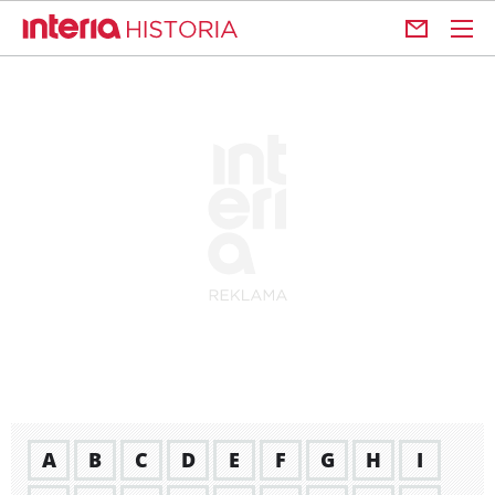
A
B
C
D
E
F
G
H
I