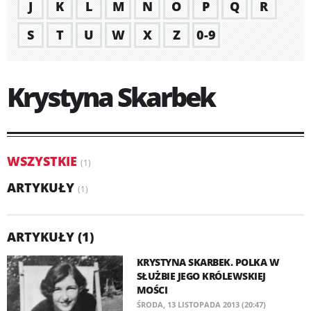
J
K
L
M
N
O
P
Q
R
S
T
U
W
X
Z
0-9
Krystyna Skarbek
WSZYSTKIE
(1)
ARTYKUŁY
(1)
ARTYKUŁY (1)
KRYSTYNA SKARBEK. POLKA W
SŁUŻBIE JEGO KRÓLEWSKIEJ
MOŚCI
ŚRODA, 13 LISTOPADA 2013 (20:47)