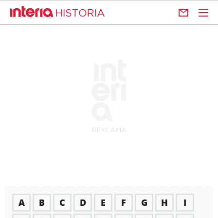
A
B
C
D
E
F
G
H
I