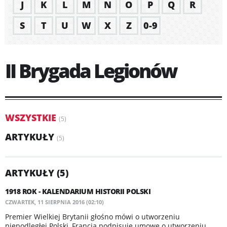
J
K
L
M
N
O
P
Q
R
S
T
U
W
X
Z
0-9
II Brygada Legionów
WSZYSTKIE
(5)
ARTYKUŁY
(5)
ARTYKUŁY (5)
1918 ROK - KALENDARIUM HISTORII POLSKI
CZWARTEK, 11 SIERPNIA 2016 (02:10)
Premier Wielkiej Brytanii głośno mówi o utworzeniu
niepodległej Polski, Francja podpisuje umowę o utworzeniu