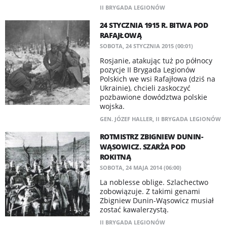
II BRYGADA LEGIONÓW
24 STYCZNIA 1915 R. BITWA POD
RAFAJŁOWĄ
SOBOTA, 24 STYCZNIA 2015 (00:01)
Rosjanie, atakując tuż po północy
pozycje II Brygada Legionów
Polskich we wsi Rafajłowa (dziś na
Ukrainie), chcieli zaskoczyć
pozbawione dowództwa polskie
wojska.
GEN. JÓZEF HALLER
,
II BRYGADA LEGIONÓW
ROTMISTRZ ZBIGNIEW DUNIN-
WĄSOWICZ. SZARŻA POD
ROKITNĄ
SOBOTA, 24 MAJA 2014 (06:00)
La noblesse oblige. Szlachectwo
zobowiązuje. Z takimi genami
Zbigniew Dunin-Wąsowicz musiał
zostać kawalerzystą.
II BRYGADA LEGIONÓW