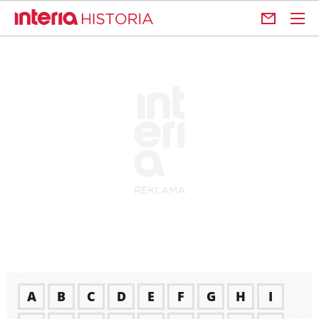
A
B
C
D
E
F
G
H
I