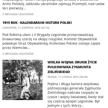
Armii Polskiej, oddziału ukraińskie zajmują Przemyśl, nad Lwów
leci pierwszy...
II BRYGADA LEGIONÓW
1915 ROK - KALENDARIUM HISTORII POLSKI
CZWARTEK, 11 SIERPNIA 2016 (02:10)
Pod Rokitną ułani z II Brygady Legionów przeprowadzają
brawurową szarżę na okopy rosyjskie, Komitet Obywatelski
powołuje Straż Obywatelską, Królestwo Polskie zostaje zajęte
przez Niemców...
II BRYGADA LEGIONÓW
WIELKA WOJNA: DRUGIE ŻYCIE
PUŁKOWNIKA ZYGMUNTA
ZIELIŃSKIEGO
ŚRODA, 11 LUTEGO 2015 (00:30)
Piękna i długa kariera wojskowa
późniejszego generała Zygmunta
Zielińskiego nabrała rozpędu w
czasie I wojny światowej, kiedy stał
się częścią epopei Legionów. Był
jednym z tych, którzy...